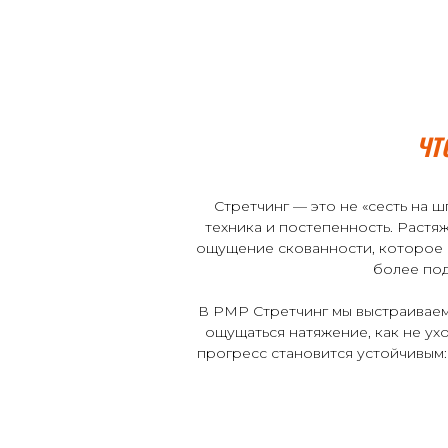
ЧТ
Стретчинг — это не «сесть на 
техника и постепенность. Растя
ощущение скованности, которое ча
более под
В PMP Стретчинг мы выстраиваем 
ощущаться натяжение, как не ухо
прогресс становится устойчивым: 