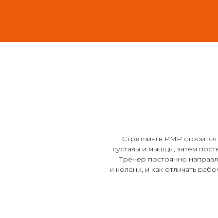
Стретчингв PMP строится 
суставы и мышцы, затем пост
Тренер постоянно направляе
и колени, и как отличать раб