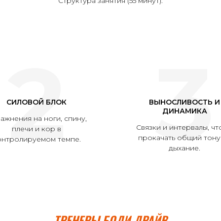
Структура занятия (55 минут):
2
3
СИЛОВОЙ БЛОК
ВЫНОСЛИВОСТЬ И
ДИНАМИКА
ажнения на ноги, спину,
Связки и интервалы, ч
плечи и кор в
прокачать общий тону
онтролируемом темпе.
дыхание.
ТРЕНЕРЫ БОДИ ДРАЙВ