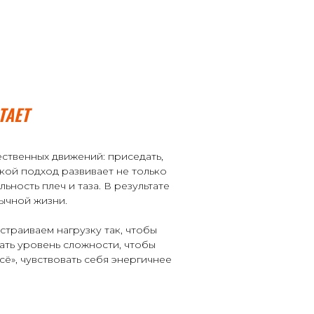
ТАЕТ
ственных движений: приседать,
акой подход развивает не только
ьность плеч и таза. В результате
бычной жизни.
страиваем нагрузку так, чтобы
ать уровень сложности, чтобы
сё», чувствовать себя энергичнее